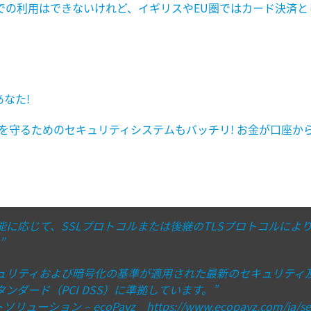
は日本での利用はできないけれど、イギリスやEU圏ではカード決済
なた!
なお金を守るためのセキュリティシステムもバッチリ! お金が口座
能に応じて、SSLプロトコルまたは後継のTLSプロトコルによ
”
ュリティおよび暗号化の基準が適用された最新のセキュリティ
ンダード（PCI DSS）に準拠しています。”
 – ecoPayz https://www.ecopayz.com/ja/sec