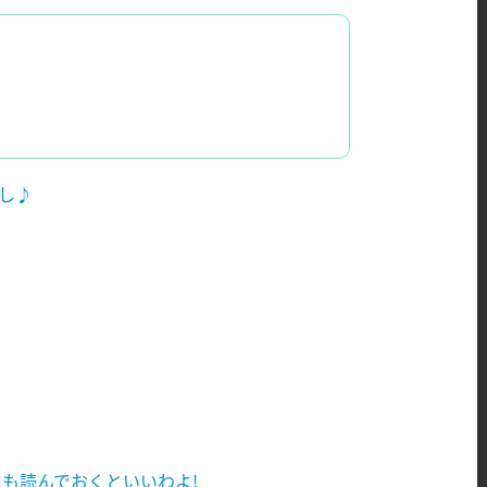
し♪
】
も読んでおくといいわよ!