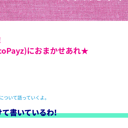
!
oPayz)におまかせあれ★
金」について語っていくよ。
て書いているわ!