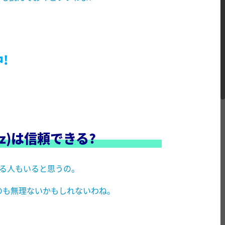
!
z
)
は信頼できる?
いる人もいると思うの。
のも無理ないかもしれないわね。