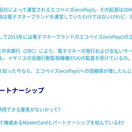
という会社によって運営されるエコペイズ(ecoPayz)。その起源は2
当時は電子マネーブランドを運営していたわけではないけれど、
て2013年には電子マネーブランドのエコペイズ(ecoPayz
中央銀行（CBC）により、電子マネーの発行および支払いサ
しても、イギリスの金融行動監視機構(FCA)の監査を受けているの
知った今なら、エコペイズ(ecoPayz)への信頼感が増したん
のパートナーシップ
得できる要素がないかって?
て権威あるMasterCardとパートナーシップを結んでいるわ!