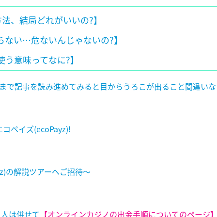
法、結局どれがいいの?】
らない…危ないんじゃないの?】
使う意味ってなに?】
まで記事を読み進めてみると目からうろこが出ること間違いな
コペイズ(
ecoPayz)!
z
)
の解説ツアーへご招待～
う人は併せて
【オンラインカジノの出金手順についてのページ