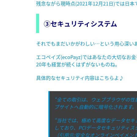
残念ながら現時点(2021年12月21日)で
③セキュリティシステム
それでもまだいかがわしい…という用心深いあ
エコペイズ(ecoPayz)ではあなたの大切
20年も経営が続くはずがないものね。
具体的なセキュリティ内容はこちらよ♪
“全ての取引は、ウェブブラウザの性
ブサイトへ自動的に暗号化されます。
“当社では、極めて高度なデータセキ
しており、PCIデータセキュリティスタ
（引用元:安全なオンラインペイメントソリューション